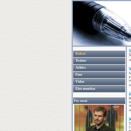
S
Raksti
Š
Twitter
i
Arhīvs
V
S
Foto
p
u
Video
i
Eiro monētas
I
K
Par mani
r
s
i
M
T
1
m