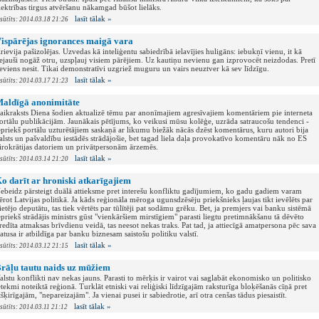
lektrības tirgus atvēršanu nākamgad būšot lielāks.
lasīt tālak »
esūtīts: 2014.03.18 21:26
ispārējas ignorances maigā vara
rievija pašizolējas. Uzvedas kā inteliģentu sabiedrībā ielavījies huligāns: iebukņī vienu, it kā
ejauši nogāž otru, uzspļauj visiem pārējiem. Uz kautiņu nevienu gan izprovocēt neizdodas. Pretī
eviens nesit. Tikai demonstratīvi uzgriež muguru un vairs neuztver kā sev līdzīgu.
lasīt tālak »
esūtīts: 2014.03.17 21:23
aldīgā anonimitāte
aikraksts Diena šodien aktualizē tēmu par anonīmajiem agresīvajiem komentāriem pie interneta
ortālu publikācijām. Jaunākais pētījums, ko veikusi mūsu kolēģe, uzrāda satraucošu tendenci -
epriekš portālu uzturētājiem saskaņā ar likumu biežāk nācās dzēst komentārus, kuru autori bija
alsts un pašvaldību iestādēs strādājošie, bet tagad liela daļa provokatīvo komentāru nāk no ES
irokrātijas datoriem un privātpersonām ārzemēs.
lasīt tālak »
esūtīts: 2014.03.14 21:20
o darīt ar hroniski atkarīgajiem
ebeidz pārsteigt duālā attieksme pret interešu konfliktu gadījumiem, ko gadu gadiem varam
ērot Latvijas politikā. Ja kāds reģionāla mēroga ugunsdzēsēju priekšnieks ļaujas tikt ievēlēts par
ietējo deputātu, tas tiek vērtēts par tūlītēji pat sodāmu grēku. Bet, ja premjers vai banku sistēmā
epriekš strādājis ministrs gūst "vienkāršiem mirstīgiem" parasti liegtu pretimnākšanu tā dēvēto
redīta atmaksas brīvdienu veidā, tas neesot nekas traks. Pat tad, ja attiecīgā amatpersona pēc sava
tatusa ir atbildīga par banku biznesam saistošu politiku valstī.
lasīt tālak »
esūtīts: 2014.03.12 21:15
rāļu tautu naids uz mūžiem
alstu konflikti nav nekas jauns. Parasti to mērķis ir vairot vai saglabāt ekonomisko un politisko
etekmi noteiktā reģionā. Turklāt etniski vai reliģiski līdzīgajām raksturīga bloķēšanās cīņā pret
tšķirīgajām, "nepareizajām". Ja vienai pusei ir sabiedrotie, arī otra cenšas tādus piesaistīt.
lasīt tālak »
esūtīts: 2014.03.11 21:12