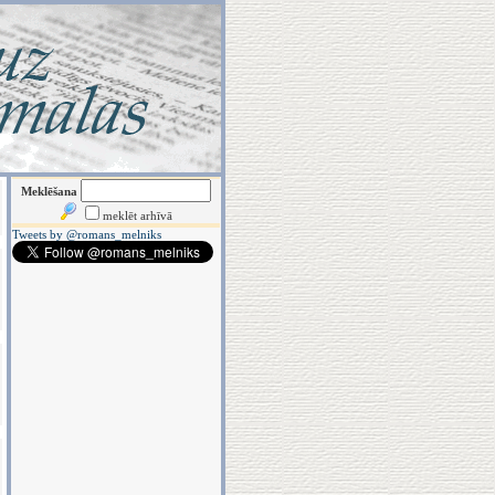
Meklēšana
meklēt arhīvā
Tweets by @romans_melniks