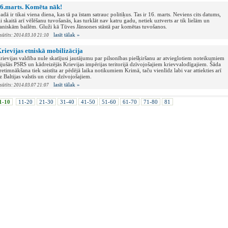
6.marts. Komēta nāk!
adā ir tikai viena diena, kas tā pa īstam satrauc politiķus. Tas ir 16. marts. Neviens cits datums,
ai skaitā arī vēlēšanu tuvošanās, kas turklāt nav katru gadu, netiek uztverts ar tik lielām un
aniskām bailēm. Gluži kā Tūves Jānsones stāstā par komētas tuvošanos.
lasīt tālak »
esūtīts: 2014.03.10 21:10
rievijas etniskā mobilizācija
rievijas valdība nule skatījusi jautājumu par pilsonības piešķiršanu ar atvieglotiem noteikumiem
ijušās PSRS un kādreizējās Krievijas impērijas teritorijā dzīvojošajiem krievvalodīgajiem. Šāda
retimnākšana tiek saistīta ar pēdējā laika notikumiem Krimā, taču vienlīdz labi var attiekties arī
z Baltijas valstīs un citur dzīvojošajiem.
lasīt tālak »
esūtīts: 2014.03.07 21:07
1-10
11-20
21-30
31-40
41-50
51-60
61-70
71-80
81