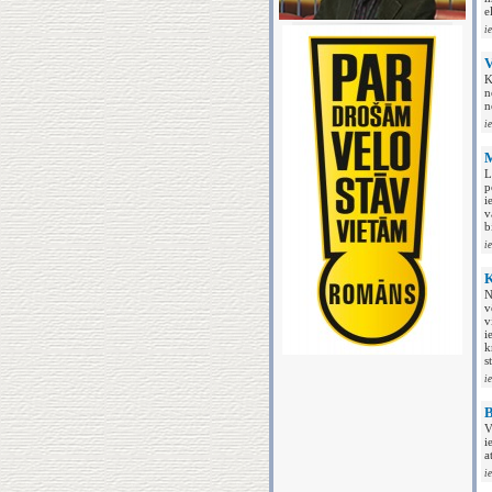
e
i
V
K
n
n
i
M
L
p
i
v
b
i
K
N
v
v
i
k
s
i
B
V
i
a
i