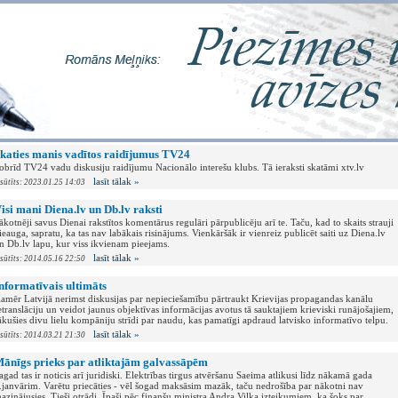
katies manis vadītos raidījumus TV24
obrīd TV24 vadu diskusiju raidījumu Nacionālo interešu klubs. Tā ieraksti skatāmi xtv.lv
lasīt tālak »
esūtīts: 2023.01.25 14:03
isi mani Diena.lv un Db.lv raksti
ākotnēji savus Dienai rakstītos komentārus regulāri pārpublicēju arī te. Taču, kad to skaits strauji
ieauga, sapratu, ka tas nav labākais risinājums. Vienkāršāk ir vienreiz publicēt saiti uz Diena.lv
n Db.lv lapu, kur viss ikvienam pieejams.
lasīt tālak »
esūtīts: 2014.05.16 22:50
nformatīvais ultimāts
amēr Latvijā nerimst diskusijas par nepieciešamību pārtraukt Krievijas propagandas kanālu
etranslāciju un veidot jaunus objektīvas informācijas avotus tā sauktajiem krieviski runājošajiem,
ākušies divu lielu kompāniju strīdi par naudu, kas pamatīgi apdraud latvisko informatīvo telpu.
lasīt tālak »
esūtīts: 2014.03.21 21:30
ānīgs prieks par atliktajām galvassāpēm
agad tas ir noticis arī juridiski. Elektrības tirgus atvēršanu Saeima atlikusi līdz nākamā gada
.janvārim. Varētu priecāties - vēl šogad maksāsim mazāk, taču nedrošība par nākotni nav
azinājusies. Tieši otrādi. Īpaši pēc finanšu ministra Andra Vilka izteikumiem, ka šoks par