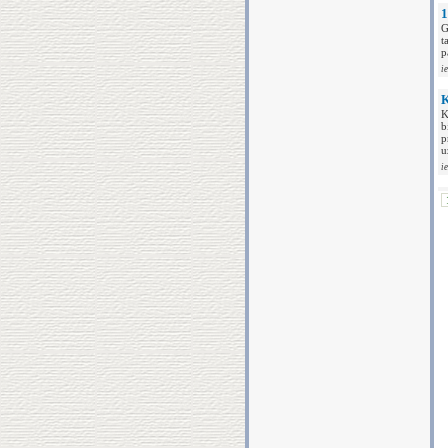
1
G
t
p
i
K
K
b
p
u
i