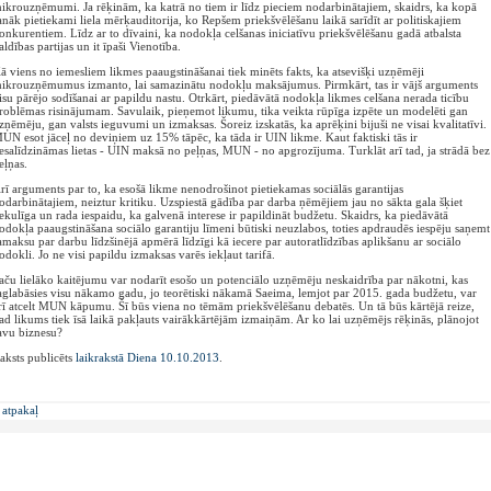
ikrouzņēmumi. Ja rēķinām, ka katrā no tiem ir līdz pieciem nodarbinātajiem, skaidrs, ka kopā
anāk pietiekami liela mērķauditorija, ko Repšem priekšvēlēšanu laikā sarīdīt ar politiskajiem
onkurentiem. Līdz ar to dīvaini, ka nodokļa celšanas iniciatīvu priekšvēlēšanu gadā atbalsta
aldības partijas un it īpaši Vienotība.
ā viens no iemesliem likmes paaugstināšanai tiek minēts fakts, ka atsevišķi uzņēmēji
ikrouzņēmumus izmanto, lai samazinātu nodokļu maksājumus. Pirmkārt, tas ir vājš arguments
isu pārējo sodīšanai ar papildu nastu. Otrkārt, piedāvātā nodokļa likmes celšana nerada ticību
roblēmas risinājumam. Savulaik, pieņemot likumu, tika veikta rūpīga izpēte un modelēti gan
zņēmēju, gan valsts ieguvumi un izmaksas. Šoreiz izskatās, ka aprēķini bijuši ne visai kvalitatīvi.
UN esot jāceļ no deviņiem uz 15% tāpēc, ka tāda ir UIN likme. Kaut faktiski tās ir
esalīdzināmas lietas - UIN maksā no peļņas, MUN - no apgrozījuma. Turklāt arī tad, ja strādā bez
eļņas.
rī arguments par to, ka esošā likme nenodrošinot pietiekamas sociālās garantijas
odarbinātajiem, neiztur kritiku. Uzspiestā gādība par darba ņēmējiem jau no sākta gala šķiet
iekulīga un rada iespaidu, ka galvenā interese ir papildināt budžetu. Skaidrs, ka piedāvātā
odokļa paaugstināšana sociālo garantiju līmeni būtiski neuzlabos, toties apdraudēs iespēju saņemt
amaksu par darbu līdzšinējā apmērā līdzīgi kā iecere par autoratlīdzības aplikšanu ar sociālo
odokli. Jo ne visi papildu izmaksas varēs iekļaut tarifā.
aču lielāko kaitējumu var nodarīt esošo un potenciālo uzņēmēju neskaidrība par nākotni, kas
aglabāsies visu nākamo gadu, jo teorētiski nākamā Saeima, lemjot par 2015. gada budžetu, var
rī atcelt MUN kāpumu. Šī būs viena no tēmām priekšvēlēšanu debatēs. Un tā būs kārtējā reize,
ad likums tiek īsā laikā pakļauts vairākkārtējām izmaiņām. Ar ko lai uzņēmējs rēķinās, plānojot
avu biznesu?
aksts publicēts
laikrakstā Diena 10.10.2013
.
 atpakaļ