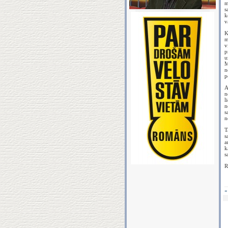
m
s
k
v
K
m
v
p
u
M
n
p
A
n
l
n
s
n
T
s
a
k
s
R
«