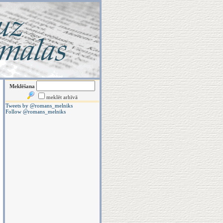
Meklēšana
meklēt arhīvā
Tweets by @romans_melniks
Follow @romans_melniks