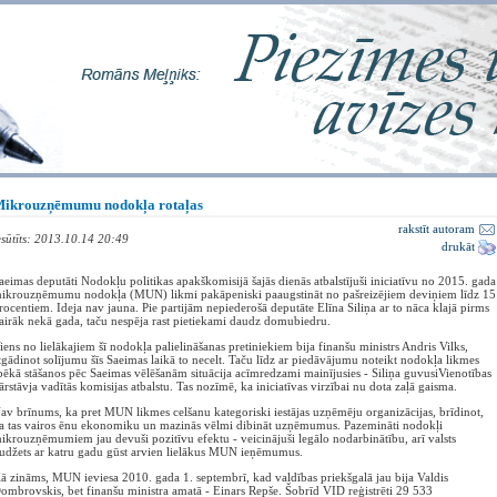
ikrouzņēmumu nodokļa rotaļas
rakstīt autoram
esūtīts: 2013.10.14 20:49
drukāt
aeimas deputāti Nodokļu politikas apakškomisijā šajās dienās atbalstījuši iniciatīvu no 2015. gada
ikrouzņēmumu nodokļa (MUN) likmi pakāpeniski paaugstināt no pašreizējiem deviņiem līdz 15
rocentiem. Ideja nav jauna. Pie partijām nepiederošā deputāte Elīna Siliņa ar to nāca klajā pirms
airāk nekā gada, taču nespēja rast pietiekami daudz domubiedru.
iens no lielākajiem šī nodokļa palielināšanas pretiniekiem bija finanšu ministrs Andris Vilks,
tgādinot solījumu šīs Saeimas laikā to necelt. Taču līdz ar piedāvājumu noteikt nodokļa likmes
pēkā stāšanos pēc Saeimas vēlēšanām situācija acīmredzami mainījusies - Siliņa guvusiVienotības
ārstāvja vadītās komisijas atbalstu. Tas nozīmē, ka iniciatīvas virzībai nu dota zaļā gaisma.
av brīnums, ka pret MUN likmes celšanu kategoriski iestājas uzņēmēju organizācijas, brīdinot,
a tas vairos ēnu ekonomiku un mazinās vēlmi dibināt uzņēmumus. Pazemināti nodokļi
ikrouzņēmumiem jau devuši pozitīvu efektu - veicinājuši legālo nodarbinātību, arī valsts
udžets ar katru gadu gūst arvien lielākus MUN ieņēmumus.
ā zināms, MUN ieviesa 2010. gada 1. septembrī, kad valdības priekšgalā jau bija Valdis
ombrovskis, bet finanšu ministra amatā - Einars Repše. Šobrīd VID reģistrēti 29 533