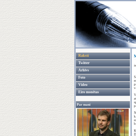
Raksti
M
Twitter
i
Arhīvs
S
Foto
m
p
Video
v
Eiro monētas
V
a
s
Par mani
p
N
k
m
b
K
D