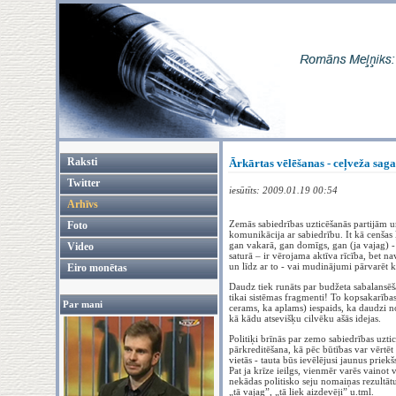
Raksti
Ārkārtas vēlēšanas - ceļveža saga
Twitter
iesūtīts: 2009.01.19 00:54
Arhīvs
Zemās sabiedrības uzticēšanās partijām un
Foto
komunikācija ar sabiedrību. It kā cenšas 
gan vakarā, gan domīgs, gan (ja vajag) - 
Video
saturā – ir vērojama aktīva rīcība, bet na
un līdz ar to - vai mudinājumi pārvarēt kā
Eiro monētas
Daudz tiek runāts par budžeta sabalansēša
tikai sistēmas fragmenti! To kopsakarība
Par mani
cerams, ka aplams) iespaids, ka daudzi n
kā kādu atsevišķu cilvēku ašās idejas.
Politiķi brīnās par zemo sabiedrības uztic
pārkreditēšana, kā pēc būtības var vērtēt
vietās - tauta būs ievēlējusi jaunus priek
Pat ja krīze ieilgs, vienmēr varēs vainot 
nekādas politisko seju nomaiņas rezultāt
„tā vajag”, „tā liek aizdevēji” u.tml.