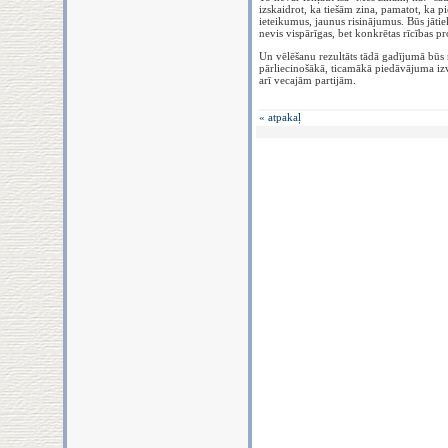
izskaidrot, ka tiešām zina, pamatot, ka pie
ieteikumus, jaunus risinājumus. Būs jātie
nevis vispārīgas, bet konkrētas rīcības 
Un vēlēšanu rezultāts tādā gadījumā būs 
pārliecinošākā, ticamākā piedāvājuma izvē
arī vecajām partijām.
« atpakaļ