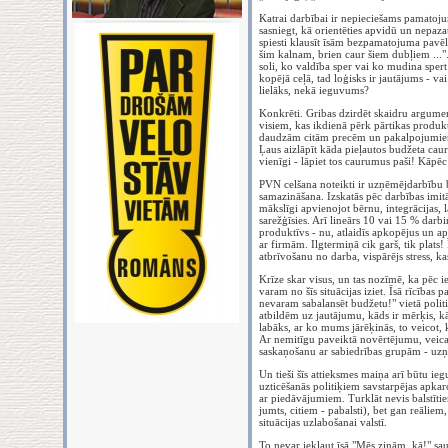
Katrai darbībai ir nepieciešams pamatojums
sasniegt, kā orientēties apvidū un nepaz
spiesti klausīt īsām bezpamatojuma pavēlēm
šim kalnam, brien caur šiem dubļiem ...". 
soli, ko valdība sper vai ko mudina spert
kopējā ceļā, tad loģisks ir jautājums - vai
lielāks, nekā ieguvums?
Konkrēti. Gribas dzirdēt skaidru argum
visiem, kas ikdienā pērk pārtikas produkt
daudzām citām precēm un pakalpojumiem,
Ļaus aizlāpīt kāda pieļautos budžeta ca
vienīgi - lāpiet tos caurumus paši! Kāp
PVN celšana noteikti ir uzņēmējdarbību b
samazināšana. Izskatās pēc darbības imitā
mākslīgi apvienojot bērnu, integrācijas, l
sarežģīsies. Arī lineārs 10 vai 15 % darb
produktīvs - nu, atlaidīs apkopējus un aps
ar firmām. Ilgtermiņā cik garš, tik plats
atbrīvošanu no darba, vispārējs stress, k
Krīze skar visus, un tas nozīmē, ka pēc ie
varam no šīs situācijas iziet. Īsā rīcības 
nevaram sabalansēt budžetu!" vietā poli
atbildēm uz jautājumu, kāds ir mērķis, kād
labāks, ar ko mums jārēķinās, to veicot, k
Ar nemitīgu paveiktā novērtējumu, veic
saskaņošanu ar sabiedrības grupām - uzņ
Un tieši šīs attieksmes maiņa arī būtu i
uzticēšanās politiķiem savstarpējas apk
ar piedāvājumiem. Turklāt nevis balstītie
jumts, citiem - pabalsti), bet gan reāl
situācijas uzlabošanai valstī.
To nevar iekļaut īsā "Mēs zinām, kā!" saukl